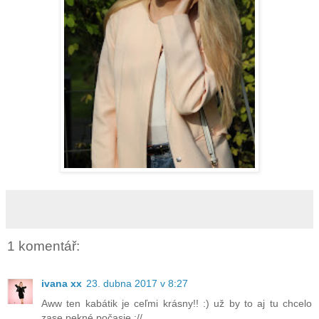
1 komentář:
ivana xx
23. dubna 2017 v 8:27
Aww ten kabátik je ceľmi krásny!! :) už by to aj tu chcelo
zase pekné počasie ://