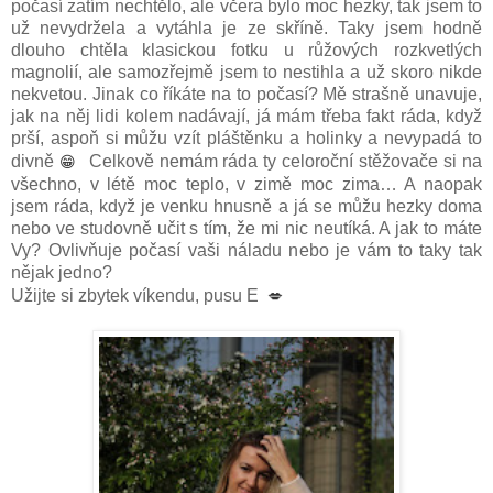
počasí zatím nechtělo, ale včera bylo moc hezky, tak jsem to
už nevydržela a vytáhla je ze skříně. Taky jsem hodně
dlouho chtěla klasickou fotku u růžových rozkvetlých
magnolií, ale samozřejmě jsem to nestihla a už skoro nikde
nekvetou. Jinak co říkáte na to počasí? Mě strašně unavuje,
jak na něj lidi kolem nadávají, já mám třeba fakt ráda, když
prší, aspoň si můžu vzít pláštěnku a holinky a nevypadá to
😁
divně
Celkově nemám ráda ty celoroční stěžovače si na
všechno, v létě moc teplo, v zimě moc zima… A naopak
jsem ráda, když je venku hnusně a já se můžu hezky doma
nebo ve studovně učit s tím, že mi nic neutíká. A jak to máte
Vy? Ovlivňuje počasí vaši náladu nebo je vám to taky tak
nějak jedno?
💋
Užijte si zbytek víkendu, pusu E