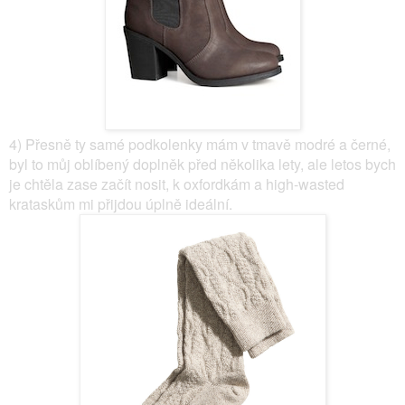
4) Přesně ty samé podkolenky mám v tmavě modré a černé,
byl to můj oblíbený doplněk před několika lety, ale letos bych
je chtěla zase začít nosit, k oxfordkám a high-wasted
krataskům mi přijdou úplně ideální.