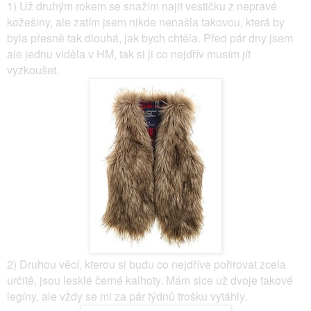
1) Už druhým rokem se snažím najit vestičku z nepravé
kožešiny, ale zatím jsem nikde nenašla takovou, která by
byla přesně tak dlouhá, jak bych chtěla. Před pár dny jsem
ale jednu viděla v HM, tak si ji co nejdřív musím jít
vyzkoušet.
2) Druhou věcí, kterou si budu co nejdříve pořirovat zcela
určitě, jsou lesklé černé kalhoty. Mám sice už dvoje takové
legíny, ale vždy se mi za pár týdnů trošku vytáhly.