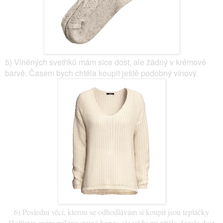
5) Vlněných svetříků mám sice dost, ale žádný v krémové
barvě. Časem bych chtěla koupit ještě podobný vínový.
6) Poslední věcí, kterou se odhodlávám si koupit jsou tepláčky
Hollister, mám mikinu stejné barvy, ale vždy mi přišlo docela dost