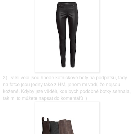
3) Další věcí jsou hnědé kotníčkové boty na podpatku, tady
na fotce jsou jedny také z HM, jenom mi vadí, že nejsou
kožené. Kdyby jste věděli, kde bych podobné botky sehnala,
tak mi to můžete napsat do komentářů :)