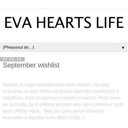
▼
07.09.13
September wishlist
Podzim je moje nejoblíbenější roční období, což taky
znamená, že dost těžko odolávám všem těm svetříčkům a
kabátkům, které je objevují v nových kolekcích. Proto jsem
se rozhodla, že si udělám seznam věcí, které potřebuji (spíš
bych chtěla) nejvíc. Tady jse zatím jenom oblečení,
kosmetiku a doplňky budu dělat zvlášt. :)