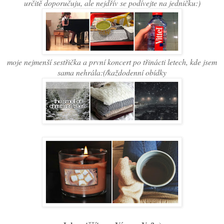
určitě doporučuju, ale nejdřív se podívejte na jedničku:)
moje nejmenší sestřička a první koncert po třinácti letech, kde jsem
sama nehrála:(/každodenní obídky