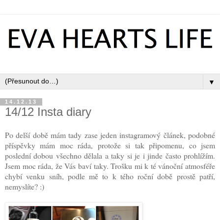
▼
14.12.13
14/12 Insta diary
Po delší době mám tady zase jeden instagramový článek, podobné
příspěvky mám moc ráda, protože si tak připomenu, co jsem
poslední dobou všechno dělala a taky si je i jinde často prohlížím.
Jsem moc ráda, že Vás baví taky. Trošku mi k té vánoční atmosféře
chybí venku sníh, podle mě to k tého roční době prostě patří,
nemyslíte? :)