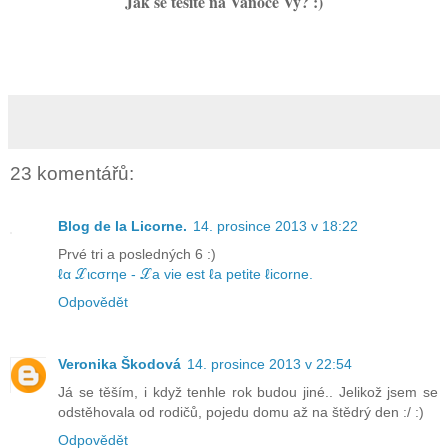
Jak se těšíte na Vánoce Vy? :)
23 komentářů:
Blog de la Licorne.
14. prosince 2013 v 18:22
Prvé tri a posledných 6 :)
ℓα ℒιcσrηe - ℒa vie est ℓa petite ℓicorne.
Odpovědět
Veronika Škodová
14. prosince 2013 v 22:54
Já se těším, i když tenhle rok budou jiné.. Jelikož jsem se
odstěhovala od rodičů, pojedu domu až na štědrý den :/ :)
Odpovědět