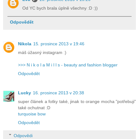
Od YC bych brala úplně všechny :D :))
Odpovědět
Nikola
15. prosince 2013 v 19:46
máš úžasný instagram :)
>>> N i k o l a M i l l s - beauty and fashion blogger
Odpovědět
Lucky
16. prosince 2013 v 20:38
super článek a fotky také, jinak to orange mocha "potřebuji"
také ochutnat :D
turquoise bow
Odpovědět
Odpovědi