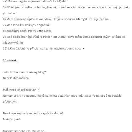
4) Většinou vypiju nejméně dvě kafe každý den.
5) 12 let jsem chodila na hodiny klavíru, pořád se k tomu ale moc ráda vracím a hraju jen tak
pro sebe.
6) Mám přirozeně úplně rovné vlasy, i když si spousta lidí myslí, že si je žehlím.
7) Moc ráda čtu knížky v angličtině.
8) Zbožňuju seriál Pretty Little Liars.
9) Mojí nejoblíbenější vůní je Poison od Diora, i když mám doma spoustu jiných, k téhle se
vždycky vrátím.
10) Mám úžasného přítele, se kterým trávím spoustu času
♥
10 otázek:
Jak dlouho máš založený blog?
Necelé dva měsíce
Máš nebo chceš tetování?
Nemám a ani ho nechci, i když se mi na ostatních moc líbí, tak si ho na sobě nedokážu
představit.
Bez které kosmetické věci nevyjdeš z domu?
Matující pudr
Máš krátké nebo dlouhé vlasy?