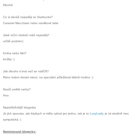
Dlouhé
Co si dáváš nejraději ve Starbucks?
Caramel Macchiato nebo vanilkové latte
Jaké roční období máš nejraději?
určitě podzim:)
Kniha nebo film?
knížky :)
Jak dlouho ti trvá než se nalíčíš?
Ráno kolem deseti minut, na speciální příležitosti klidně hodinu :)
Nosíš umělé nehty?
Ano
Nejoblíběnější blogerka
Je jich spousta, ale kdybych si měla vybrat jen jednu, tak je to
LuxyLady
, je mi strašně moc
sympatická :)
Nominované blogerky: