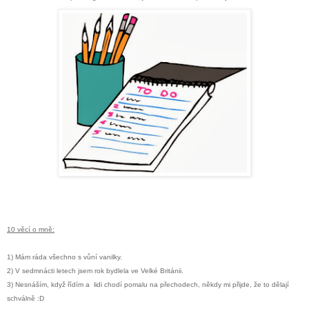
10 věcí o mně:
1) Mám ráda všechno s vůní vanilky.
2) V sedmnácti letech jsem rok bydlela ve Velké Británii.
3) Nesnáším, když řídím a lidi chodí pomalu na přechodech, někdy mi přijde, že to dělají
schválně :D