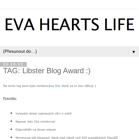
▼
20.10.13
TAG: Libster Blog Award :)
Na tento tag jsem byla nominována
Sisi
, které za to moc děkuji :)
Pravidla:
Vymyslet deset zajímavých věcí o sobě
Napsat, kdo Vás nominoval
Odpovědět na deset otázek
Nominovat pět blogerek, které mají méně než 400 pravidelných čtenářů