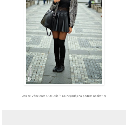
Jak se Vám tento OOTD líbí? Co nejraději na podzim nosíte? :)