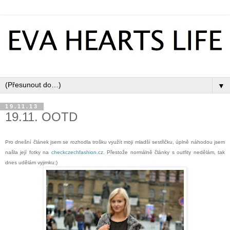
▼
19.11.13
19.11. OOTD
Pro dnešní článek jsem se rozhodla trošku využít moji mladší sestřičku, úplně náhodou jsem
našla její fotky na
checkczechfashion.cz
. Přestože normálně články s outfity nedělám, tak
dnes udělám vyjimku:)