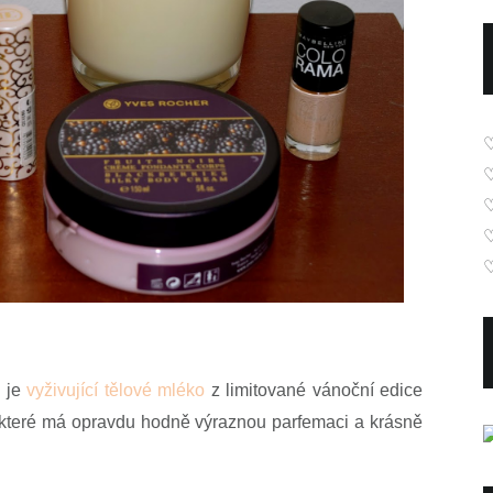
♡
, je
vyživující tělové mléko
z limitované vánoční edice
, které má opravdu hodně výraznou parfemaci a krásně