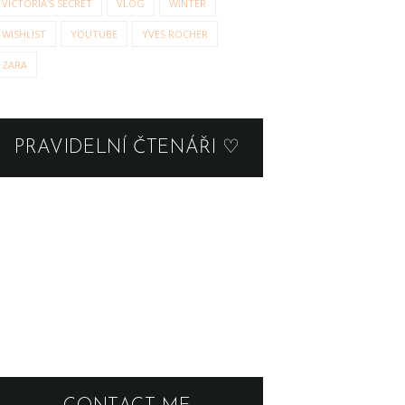
VICTORIA'S SECRET
VLOG
WINTER
WISHLIST
YOUTUBE
YVES ROCHER
ZARA
PRAVIDELNÍ ČTENÁŘI ♡