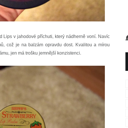
Lips v jahodové příchuti, který nádherně voní. Navíc
, což je na balzám opravdu dost. Kvalitou a mírou
ámu, jen má trošku jemnější konzistenci.