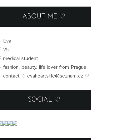
ABOUT ME ♡
♡
Eva
♡ 25
♡
medical student
♡
fashion, beauty, life lover from Prague
 contact
♡
evaheartslife@seznam.cz
♡
SOCIAL ♡