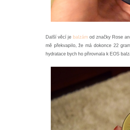
Další věcí je
balzám
od značky Rose and 
mě překvapilo, že má dokonce 22 gramů
hydratace bych ho přirovnala k EOS balz