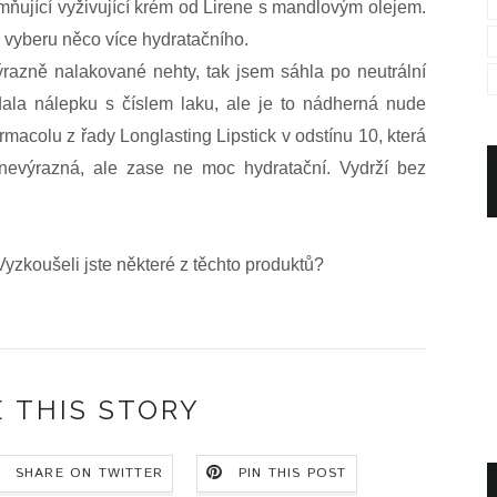
emňující vyživující krém od Lirene s mandlovým olejem.
i vyberu něco více hydratačního.
ýrazně nalakované nehty, tak jsem sáhla po neutrální
la nálepku s číslem laku, ale je to nádherná nude
rmacolu z řady Longlasting Lipstick v odstínu 10, která
nevýrazná, ale zase ne moc hydratační. Vydrží bez
 Vyzkoušeli jste některé z těchto produktů?
 THIS STORY
SHARE ON TWITTER
PIN THIS POST