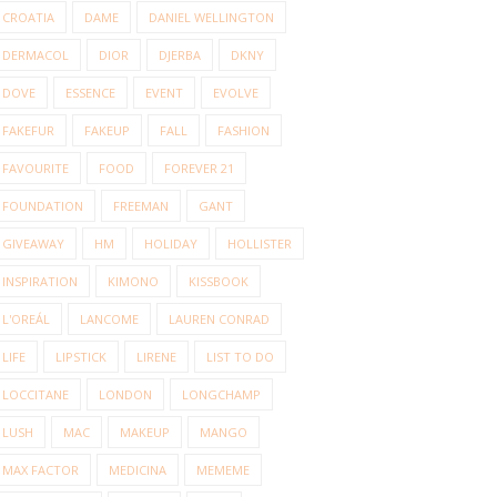
CROATIA
DAME
DANIEL WELLINGTON
DERMACOL
DIOR
DJERBA
DKNY
DOVE
ESSENCE
EVENT
EVOLVE
FAKEFUR
FAKEUP
FALL
FASHION
FAVOURITE
FOOD
FOREVER 21
FOUNDATION
FREEMAN
GANT
GIVEAWAY
HM
HOLIDAY
HOLLISTER
INSPIRATION
KIMONO
KISSBOOK
L'OREÁL
LANCOME
LAUREN CONRAD
LIFE
LIPSTICK
LIRENE
LIST TO DO
LOCCITANE
LONDON
LONGCHAMP
LUSH
MAC
MAKEUP
MANGO
MAX FACTOR
MEDICINA
MEMEME