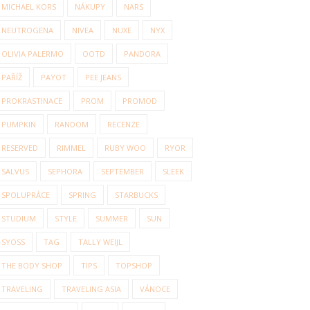
MICHAEL KORS
NÁKUPY
NARS
NEUTROGENA
NIVEA
NUXE
NYX
OLIVIA PALERMO
OOTD
PANDORA
PAŘÍŽ
PAYOT
PEE JEANS
PROKRASTINACE
PROM
PROMOD
PUMPKIN
RANDOM
RECENZE
RESERVED
RIMMEL
RUBY WOO
RYOR
SALVUS
SEPHORA
SEPTEMBER
SLEEK
SPOLUPRÁCE
SPRING
STARBUCKS
STUDIUM
STYLE
SUMMER
SUN
SYOSS
TAG
TALLY WEIJL
THE BODY SHOP
TIPS
TOPSHOP
TRAVELING
TRAVELING ASIA
VÁNOCE