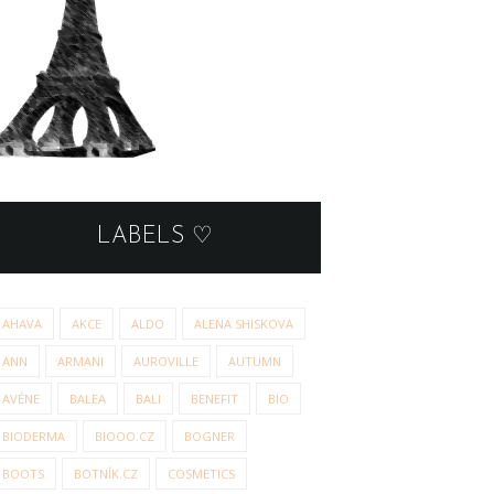
LABELS ♡
AHAVA
AKCE
ALDO
ALENA SHISKOVA
ANN
ARMANI
AUROVILLE
AUTUMN
AVÉNE
BALEA
BALI
BENEFIT
BIO
BIODERMA
BIOOO.CZ
BOGNER
BOOTS
BOTNÍK.CZ
COSMETICS