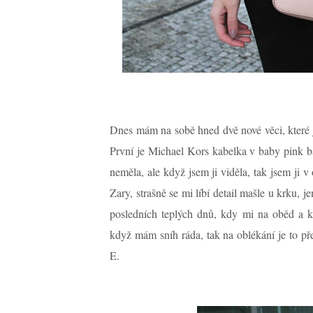
Dnes mám na sobě hned dvě nové věci, které 
První je Michael Kors kabelka v baby pink ba
neměla, ale když jsem ji viděla, tak jsem ji
Zary, strašně se mi líbí detail mašle u krku, 
posledních teplých dnů, kdy mi na oběd a ka
když mám sníh ráda, tak na oblékání je to př
E.