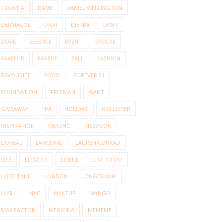
CROATIA
DAME
DANIEL WELLINGTON
DERMACOL
DIOR
DJERBA
DKNY
DOVE
ESSENCE
EVENT
EVOLVE
FAKEFUR
FAKEUP
FALL
FASHION
FAVOURITE
FOOD
FOREVER 21
FOUNDATION
FREEMAN
GANT
GIVEAWAY
HM
HOLIDAY
HOLLISTER
INSPIRATION
KIMONO
KISSBOOK
L'OREÁL
LANCOME
LAUREN CONRAD
LIFE
LIPSTICK
LIRENE
LIST TO DO
LOCCITANE
LONDON
LONGCHAMP
LUSH
MAC
MAKEUP
MANGO
MAX FACTOR
MEDICINA
MEMEME