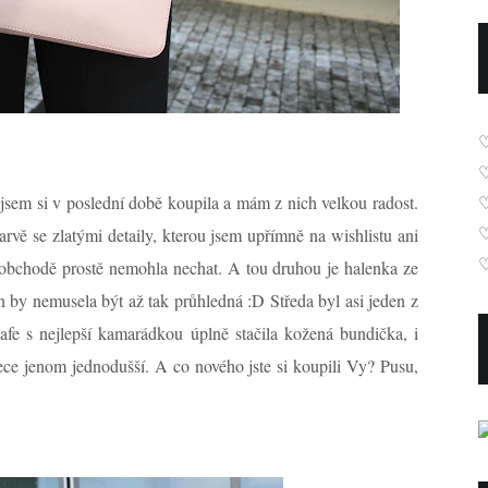
jsem si v poslední době koupila a mám z nich velkou radost.
rvě se zlatými detaily, kterou jsem upřímně na wishlistu ani
♡
 v obchodě prostě nemohla nechat. A tou druhou je halenka ze
jen by nemusela být až tak průhledná :D Středa byl asi jeden z
fe s nejlepší kamarádkou úplně stačila kožená bundička, i
ece jenom jednodušší. A co nového jste si koupili Vy? Pusu,