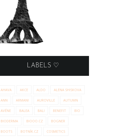
LABELS ♡
AHAVA
AKCE
ALDO
ALENA SHISKOVA
ANN
ARMANI
AUROVILLE
AUTUMN
AVÉNE
BALEA
BALI
BENEFIT
BIO
BIODERMA
BIOOO.CZ
BOGNER
BOOTS
BOTNÍK.CZ
COSMETICS