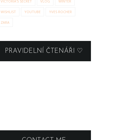
VICTORIA'S SECRET
VLOG
WINTER
WISHLIST
YOUTUBE
YVES ROCHER
ZARA
PRAVIDELNÍ ČTENÁŘI ♡