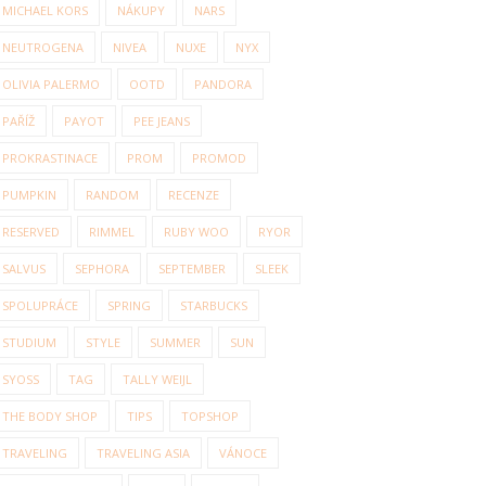
MICHAEL KORS
NÁKUPY
NARS
NEUTROGENA
NIVEA
NUXE
NYX
OLIVIA PALERMO
OOTD
PANDORA
PAŘÍŽ
PAYOT
PEE JEANS
PROKRASTINACE
PROM
PROMOD
PUMPKIN
RANDOM
RECENZE
RESERVED
RIMMEL
RUBY WOO
RYOR
SALVUS
SEPHORA
SEPTEMBER
SLEEK
SPOLUPRÁCE
SPRING
STARBUCKS
STUDIUM
STYLE
SUMMER
SUN
SYOSS
TAG
TALLY WEIJL
THE BODY SHOP
TIPS
TOPSHOP
TRAVELING
TRAVELING ASIA
VÁNOCE