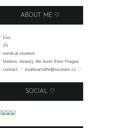
ABOUT ME ♡
♡
Eva
♡ 25
♡
medical student
♡
fashion, beauty, life lover from Prague
 contact
♡
evaheartslife@seznam.cz
♡
SOCIAL ♡