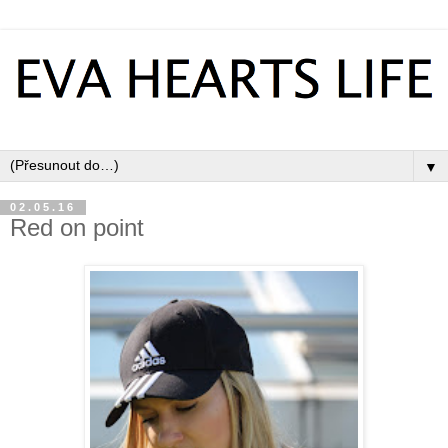
▼
02.05.16
Red on point