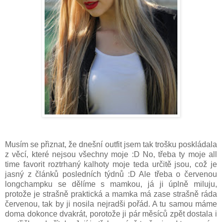
Musím se přiznat, že dnešní outfit jsem tak trošku poskládala
z věcí, které nejsou všechny moje :D No, třeba ty moje all
time favorit roztrhaný kalhoty moje teda určitě jsou, což je
jasný z článků posledních týdnů :D Ale třeba o červenou
longchampku se dělíme s mamkou, já ji úplně miluju,
protože je strašně praktická a mamka má zase strašně ráda
červenou, tak by ji nosila nejradši pořád. A tu samou máme
doma dokonce dvakrát, porotože ji pár měsíců zpět dostala i