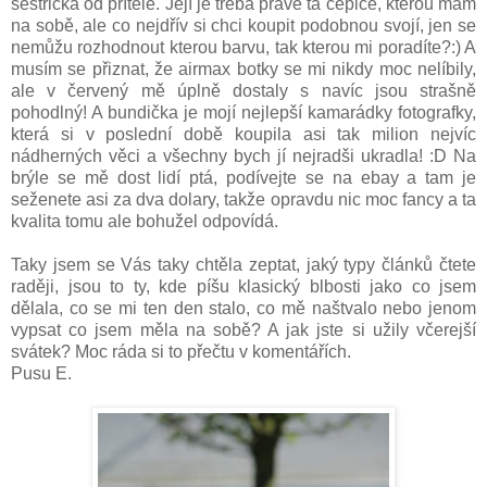
sestřička od přítele. Její je třeba právě ta čepice, kterou mám
na sobě, ale co nejdřív si chci koupit podobnou svojí, jen se
nemůžu rozhodnout kterou barvu, tak kterou mi poradíte?:) A
musím se přiznat, že airmax botky se mi nikdy moc nelíbily,
ale v červený mě úplně dostaly s navíc jsou strašně
pohodlný! A bundička je mojí nejlepší kamarádky fotografky,
která si v poslední době koupila asi tak milion nejvíc
nádherných věci a všechny bych jí nejradši ukradla! :D Na
brýle se mě dost lidí ptá, podívejte se na ebay a tam je
seženete asi za dva dolary, takže opravdu nic moc fancy a ta
kvalita tomu ale bohužel odpovídá.
Taky jsem se Vás taky chtěla zeptat, jaký typy článků čtete
raději, jsou to ty, kde píšu klasický blbosti jako co jsem
dělala, co se mi ten den stalo, co mě naštvalo nebo jenom
vypsat co jsem měla na sobě? A jak jste si užily včerejší
svátek? Moc ráda si to přečtu v komentářích.
Pusu E.