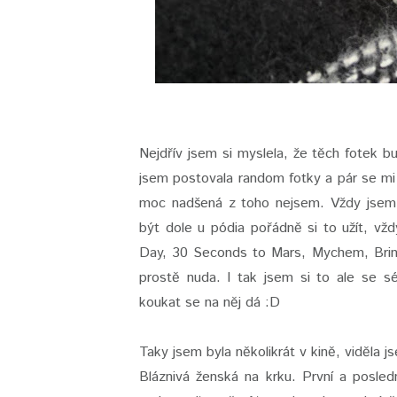
Nejdřív jsem si myslela, že těch fotek b
jsem postovala random fotky a pár se mi 
moc nadšená z toho nejsem. Vždy jsem c
být dole u pódia pořádně si to užít, vž
Day, 30 Seconds to Mars, Mychem, Brin
prostě nuda. I tak jsem si to ale se s
koukat se na něj dá :D
Taky jsem byla několikrát v kině, viděla 
Bláznivá ženská na krku. První a posledn