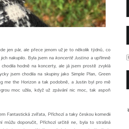
ude jen pár, ale přece jenom už je to několik týdnů, co
jich nakupilo. Byla jsem na
koncertě Justina
a upřímně
hodila hodně na koncerty, ale já jsem prostě zvyklá
dycky jsem chodila na skupiny jako Simple Plan, Green
g me the Horizon a tak podobně, a Justin byl pro mě
égrou moc užila, když už zpávání nic moc, tak aspoň
jsem Fantastická zvířata, Příchozí a taky českou komedii
í můžu doporučit, Příchozí určitě ne, byla to strašná