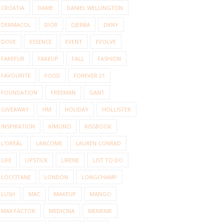
CROATIA
DAME
DANIEL WELLINGTON
DERMACOL
DIOR
DJERBA
DKNY
DOVE
ESSENCE
EVENT
EVOLVE
FAKEFUR
FAKEUP
FALL
FASHION
FAVOURITE
FOOD
FOREVER 21
FOUNDATION
FREEMAN
GANT
GIVEAWAY
HM
HOLIDAY
HOLLISTER
INSPIRATION
KIMONO
KISSBOOK
L'OREÁL
LANCOME
LAUREN CONRAD
LIFE
LIPSTICK
LIRENE
LIST TO DO
LOCCITANE
LONDON
LONGCHAMP
LUSH
MAC
MAKEUP
MANGO
MAX FACTOR
MEDICINA
MEMEME