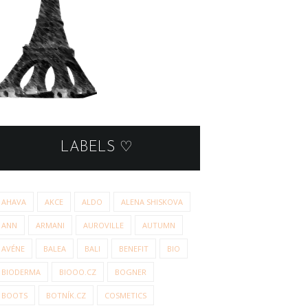
LABELS ♡
AHAVA
AKCE
ALDO
ALENA SHISKOVA
ANN
ARMANI
AUROVILLE
AUTUMN
AVÉNE
BALEA
BALI
BENEFIT
BIO
BIODERMA
BIOOO.CZ
BOGNER
BOOTS
BOTNÍK.CZ
COSMETICS