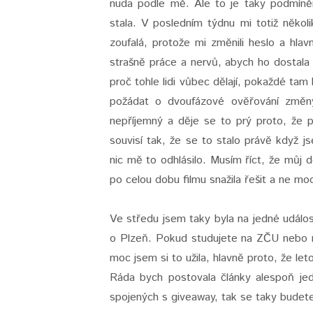
nuda podle mě. Ale to je taky podmíněn
stala. V posledním týdnu mi totiž někol
zoufalá, protože mi změnili heslo a hla
strašně práce a nervů, abych ho dostala
proč tohle lidi vůbec dělají, pokaždé tam
požádat o dvoufázové ověřování změny
nepříjemný a děje se to prý proto, že 
souvisí tak, že se to stalo právě když 
nic mě to odhlásilo. Musím říct, že můj
po celou dobu filmu snažila řešit a ne mo
Ve středu jsem taky byla na jedné událos
o Plzeň. Pokud studujete na ZČU nebo na
moc jsem si to užila, hlavně proto, že le
Ráda bych postovala články alespoň je
spojených s giveaway, tak se taky budete 