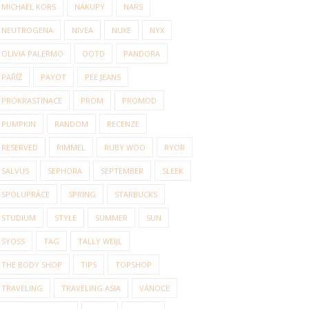
MICHAEL KORS
NÁKUPY
NARS
NEUTROGENA
NIVEA
NUXE
NYX
OLIVIA PALERMO
OOTD
PANDORA
PAŘÍŽ
PAYOT
PEE JEANS
PROKRASTINACE
PROM
PROMOD
PUMPKIN
RANDOM
RECENZE
RESERVED
RIMMEL
RUBY WOO
RYOR
SALVUS
SEPHORA
SEPTEMBER
SLEEK
SPOLUPRÁCE
SPRING
STARBUCKS
STUDIUM
STYLE
SUMMER
SUN
SYOSS
TAG
TALLY WEIJL
THE BODY SHOP
TIPS
TOPSHOP
TRAVELING
TRAVELING ASIA
VÁNOCE