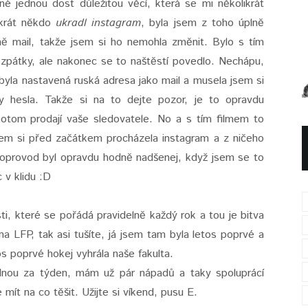
é jednou dost důležitou věcí, která se mi několikrát
ikrát někdo
ukradl instagram
, byla jsem z toho úplně
vně mail, takže jsem si ho nemohla změnit. Bylo s tím
 zpátky, ale nakonec se to naštěstí povedlo. Nechápu,
 byla nastavená ruská adresa jako mail a musela jsem si
 hesla. Takže si na to dejte pozor, je to opravdu
potom prodají vaše sledovatele. No a s tím filmem to
jsem si před začátkem procházela instagram a z ničeho
 doprovod byl opravdu hodně nadšenej, když jsem se to
c v klidu :D
ti, které se pořádá pravidelně každý rok a tou je bitva
 LFP, tak asi tušíte, já jsem tam byla letos poprvé a
tos poprvé hokej vyhrála naše fakulta.
dnou za týden, mám už pár nápadů a taky spoluprácí
mít na co těšit. Užijte si víkend, pusu E.