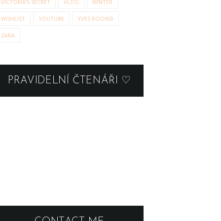
VICTORIA'S SECRET
VLOG
WINTER
WISHLIST
YOUTUBE
YVES ROCHER
ZARA
PRAVIDELNÍ ČTENÁŘI ♡