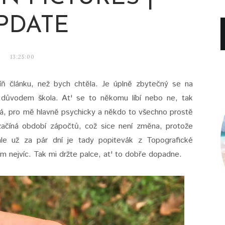
PDATE
13:25:00
íň článku, než bych chtěla. Je úplně zbytečný se na
m důvodem škola. At' se to někomu líbí nebo ne, tak
á, pro mě hlavně psychicky a někdo to všechno prostě
začíná období zápočtů, což sice není změna, protože
le už za pár dní je tady popitevák z Topografické
ím nejvíc. Tak mi držte palce, at' to dobře dopadne.