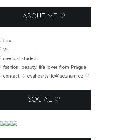
ABOUT ME ♡
♡
Eva
♡ 25
♡
medical student
♡
fashion, beauty, life lover from Prague
 contact
♡
evaheartslife@seznam.cz
♡
SOCIAL ♡