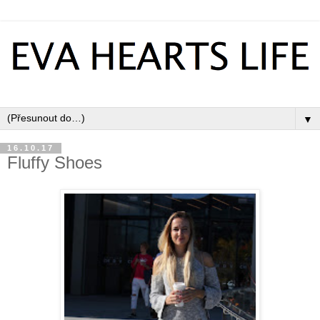
▼
16.10.17
Fluffy Shoes