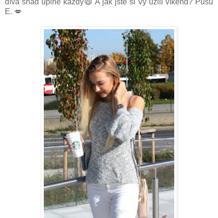
dívá snad úplně každý😄 A jak jste si Vy užili víkend? Pusu
E. 💋