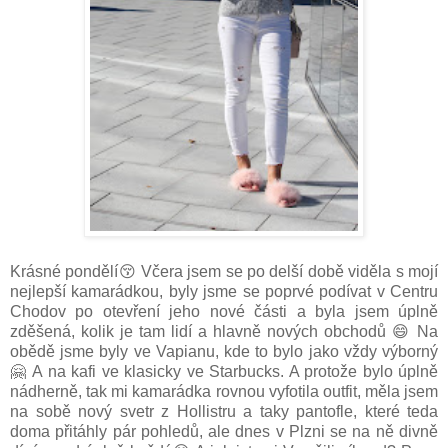
Krásné pondělí😚 Včera jsem se po delší době viděla s mojí
nejlepší kamarádkou, byly jsme se poprvé podívat v Centru
Chodov po otevření jeho nové části a byla jsem úplně
zděšená, kolik je tam lidí a hlavně nových obchodů 😄 Na
obědě jsme byly ve Vapianu, kde to bylo jako vždy výborný
🤗 A na kafi ve klasicky ve Starbucks. A protože bylo úplně
nádherně, tak mi kamarádka rovnou vyfotila outfit, měla jsem
na sobě nový svetr z Hollistru a taky pantofle, které teda
doma přitáhly pár pohledů, ale dnes v Plzni se na ně divně