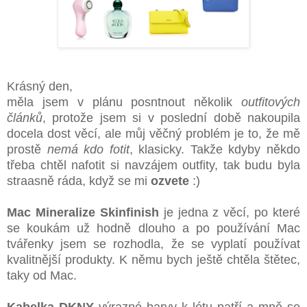
Krásný den,
měla jsem v plánu posntnout několik
outfitových
článků
, protože jsem si v poslední době nakoupila
docela dost věcí, ale můj věčný problém je to, že mě
prostě
nemá kdo fotit
, klasicky. Takže kdyby někdo
třeba chtěl nafotit si navzájem outfity, tak budu byla
straasně ráda, když se mi
ozvete
:)
Mac Mineralize Skinfinish
je jedna z věcí, po které
se koukám už hodně dlouho a po používání Mac
tvářenky jsem se rozhodla, že se vyplatí používat
kvalitnější produkty. K němu bych ještě chtěla štětec,
taky od Mac.