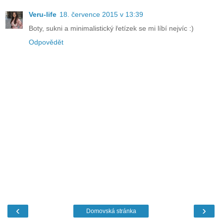
Veru-life
18. července 2015 v 13:39
Boty, sukni a minimalistický řetízek se mi líbí nejvíc :)
Odpovědět
‹
›
Domovská stránka