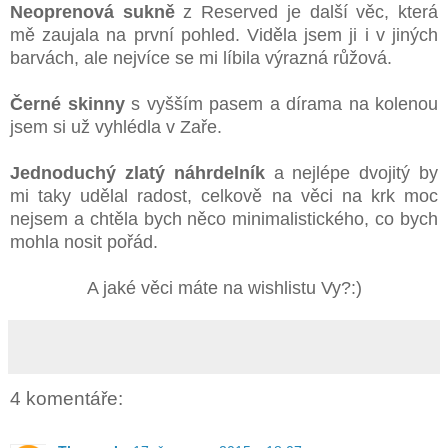
Neoprenová sukně
z Reserved je další věc, která
mě zaujala na první pohled. Viděla jsem ji i v jiných
barvách, ale nejvíce se mi líbila výrazná růžová.
Černé skinny
s vyšším pasem a dírama na kolenou
jsem si už vyhlédla v Zaře.
Jednoduchý zlatý náhrdelník
a nejlépe dvojitý by
mi taky udělal radost, celkově na věci na krk moc
nejsem a chtěla bych něco minimalistického, co bych
mohla nosit pořád.
A jaké věci máte na wishlistu Vy?:)
4 komentáře: