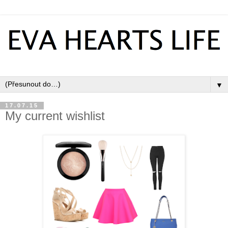
▼
17.07.15
My current wishlist