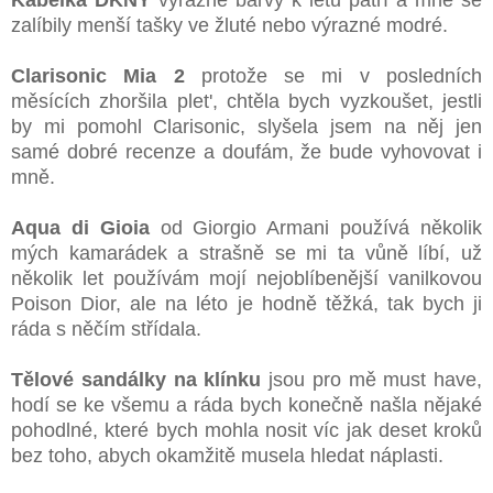
Kabelka DKNY
výrazné barvy k létu patří a mně se
zalíbily menší tašky ve žluté nebo výrazné modré.
Clarisonic Mia 2
protože se mi v posledních
měsících zhoršila plet', chtěla bych vyzkoušet, jestli
by mi pomohl Clarisonic, slyšela jsem na něj jen
samé dobré recenze a doufám, že bude vyhovovat i
mně.
Aqua di Gioia
od Giorgio Armani používá několik
mých kamarádek a strašně se mi ta vůně líbí, už
několik let používám mojí nejoblíbenější vanilkovou
Poison Dior, ale na léto je hodně těžká, tak bych ji
ráda s něčím střídala.
Tělové sandálky na klínku
jsou pro mě must have,
hodí se ke všemu a ráda bych konečně našla nějaké
pohodlné, které bych mohla nosit víc jak deset kroků
bez toho, abych okamžitě musela hledat náplasti.