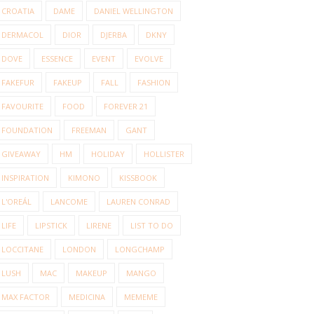
CROATIA
DAME
DANIEL WELLINGTON
DERMACOL
DIOR
DJERBA
DKNY
DOVE
ESSENCE
EVENT
EVOLVE
FAKEFUR
FAKEUP
FALL
FASHION
FAVOURITE
FOOD
FOREVER 21
FOUNDATION
FREEMAN
GANT
GIVEAWAY
HM
HOLIDAY
HOLLISTER
INSPIRATION
KIMONO
KISSBOOK
L'OREÁL
LANCOME
LAUREN CONRAD
LIFE
LIPSTICK
LIRENE
LIST TO DO
LOCCITANE
LONDON
LONGCHAMP
LUSH
MAC
MAKEUP
MANGO
MAX FACTOR
MEDICINA
MEMEME