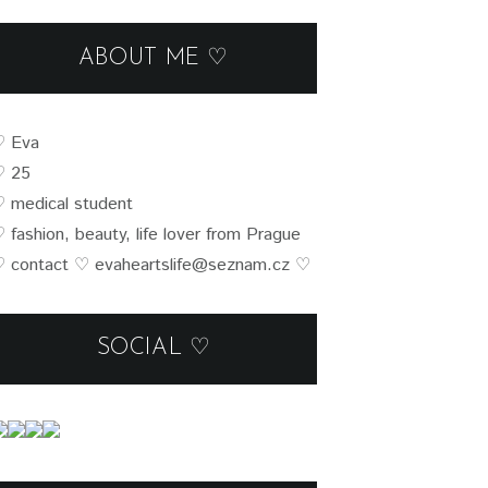
ABOUT ME ♡
♡
Eva
♡ 25
♡
medical student
♡
fashion, beauty, life lover from Prague
 contact
♡
evaheartslife@seznam.cz
♡
SOCIAL ♡