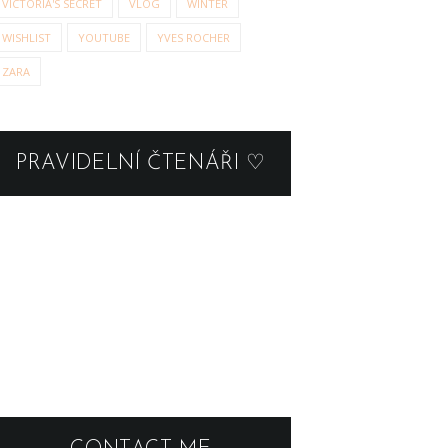
VICTORIA'S SECRET
VLOG
WINTER
WISHLIST
YOUTUBE
YVES ROCHER
ZARA
PRAVIDELNÍ ČTENÁŘI ♡