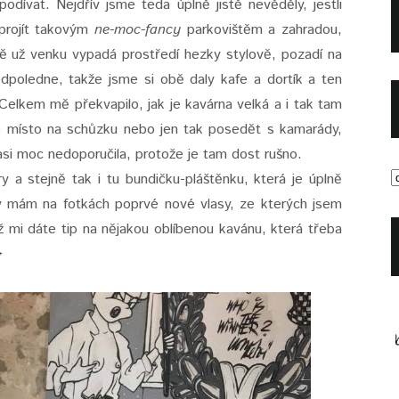
dívat. Nejdřív jsme teda úplně jistě nevěděly, jestli
projít takovým
ne-moc-fancy
parkovištěm a zahradou,
 už venku vypadá prostředí hezky stylově, pozadí na
poledne, takže jsme si obě daly kafe a dortík a ten
elkem mě překvapilo, jak je kavárna velká a i tak tam
e místo na schůzku nebo jen tak posedět s kamarády,
o asi moc nedoporučila, protože je tam dost rušno.
 a stejně tak i tu bundičku-pláštěnku, která je úplně
ky mám na fotkách poprvé nové vlasy, ze kterých jsem
 mi dáte tip na nějakou oblíbenou kavánu, která třeba
