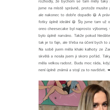
rozhodly, že bychom se tam měly taky po
jsme na místě správně, protože musíte 
ale nakonec to dobře dopadlo
A právě
😃
fotky úplně ideální
Šly jsme tam už od
😃
oreo cheesecake byl naprosto výbornej. C
bylo úplně narváno. Takže pokud hledát
tak je to fajn, ale třeba na účení bych t
Na sobě jsem měla khaki kalhoty ze Zary
skvělá a nosila jsem ji skoro pořád. Ta
měla velkou radost. Budu moc ráda, když
není úplně známá a stojí za to navštívit.
