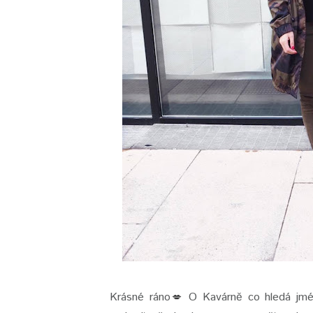
Krásné ráno
O Kavárně co hledá jmén
💋