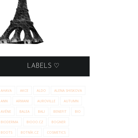
LABELS ♡
AHAVA
AKCE
ALDO
ALENA SHISKOVA
ANN
ARMANI
AUROVILLE
AUTUMN
AVÉNE
BALEA
BALI
BENEFIT
BIO
BIODERMA
BIOOO.CZ
BOGNER
BOOTS
BOTNÍK.CZ
COSMETICS