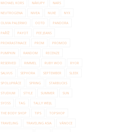
MICHAEL KORS
NÁKUPY
NARS
NEUTROGENA
NIVEA
NUXE
NYX
OLIVIA PALERMO
OOTD
PANDORA
PAŘÍŽ
PAYOT
PEE JEANS
PROKRASTINACE
PROM
PROMOD
PUMPKIN
RANDOM
RECENZE
RESERVED
RIMMEL
RUBY WOO
RYOR
SALVUS
SEPHORA
SEPTEMBER
SLEEK
SPOLUPRÁCE
SPRING
STARBUCKS
STUDIUM
STYLE
SUMMER
SUN
SYOSS
TAG
TALLY WEIJL
THE BODY SHOP
TIPS
TOPSHOP
TRAVELING
TRAVELING ASIA
VÁNOCE